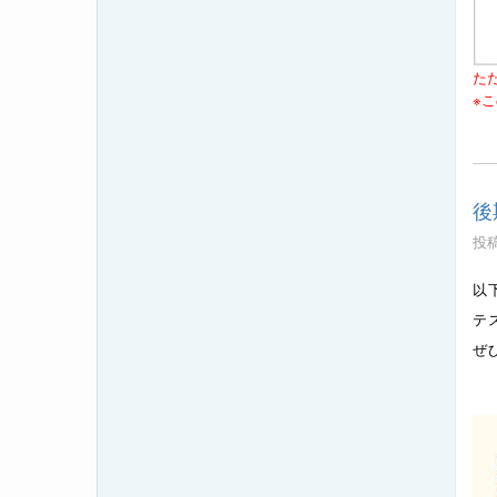
た
※
後
投稿
以
テ
ぜ