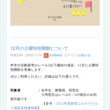
12月の土曜特別開館について
投稿日時 : 2022/11/14
kclibrary
カテゴリ:
お知らせ
本学の活動基準がレベル
2
以下継続の場合、
12
月に土曜特
別開館を実施します。
ぜひご利用ください。詳細は以下の通りです。
対象者 ：
全学生、教職員、同窓生
※同窓生はレベル
0
～
1
の場合のみ利
用可能です
【
参考：
2022
年度新型コロナウイル
ス感染症関連情報
】