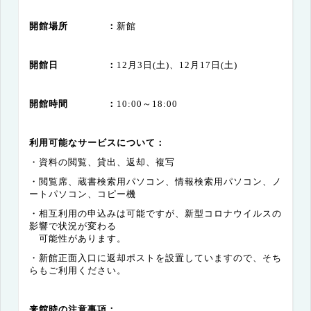
開館場所 ：
新館
開館日 ：
12
月
3
日
(
土
)
、
12
月
17
日
(
土
)
開館時間 ：
10:00
～
18:00
利用可能なサービスについて：
・資料の閲覧、貸出、返却、複写
・閲覧席、蔵書検索用パソコン、情報検索用パソコン、ノ
ートパソコン、コピー機
・相互利用の申込みは可能ですが、新型コロナウイルスの
影響で状況が変わる
可能性があります。
・新館正面入口に返却ポストを設置していますので、そち
らもご利用ください。
来館時の注意事項：