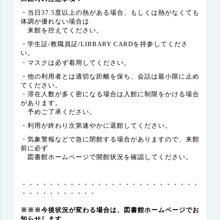
・当日
37.5
度以上の熱がある場合、もしくは熱がなくても
体調が優れない場合は
来館を控えてください。
・学生証
/
教職員証
/LIBRARY CARD
を持参してくださ
い。
・マスクは必ず着用してください。
・他の利用者とは適切な距離を保ち、会話は最小限に止め
てください。
・滞在人数が多く密になる場合は入館に制限をかける場合
があります。
予めご了承ください。
・利用が終わり次第速やかに退館してください。
・気象警報などで急に閉館する場合がありますので、来館
前に必ず
図書館ホームページで
開館状況を確認してください。
・・・・・・・・・・・・・・・・・・・・・・・・・・
・・・・・・・・・・・
※※※今後状況が変わる場合は、図書館ホームページでお
知らせします。