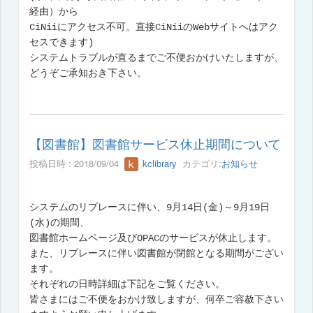
経由）から
CiNiiにアクセス不可。直接CiNiiのWebサイトへはアク
セスできます)
システムトラブルが直るまでご不便おかけいたしますが、
どうぞご承知おき下さい。
【図書館】図書館サービス休止期間について
投稿日時 : 2018/09/04
kclibrary
カテゴリ:
お知らせ
システムのリプレースに伴い、9月14日(金)～9月19日
(水)の期間、
図書館ホームページ及びOPACのサービスが休止します。
また、リプレースに伴い図書館が閉館となる期間がござい
ます。
それぞれの日時詳細は下記をご覧ください。
皆さまにはご不便をおかけ致しますが、何卒ご容赦下さい