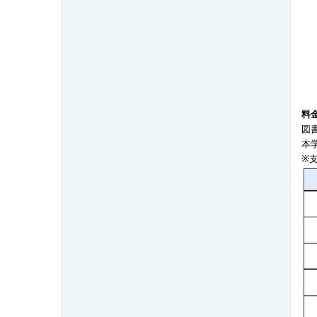
料
図
本
※