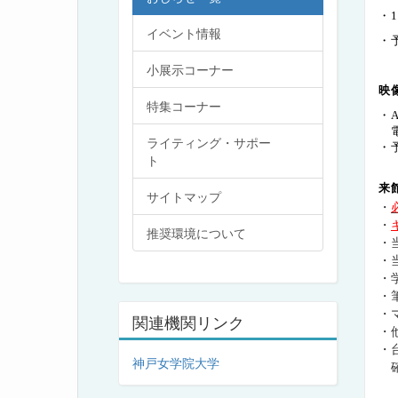
・
イベント情報
・
小展示コーナー
映
特集コーナー
・
電
ライティング・サポー
・
ト
来
サイトマップ
・
・
推奨環境について
・
・
・
・
・
関連機関リンク
・
・
神戸女学院大学
確