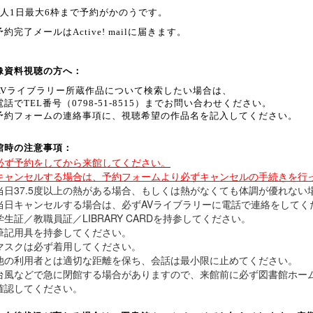
1人1日最大6枠まで予約がかのうです。
予約完了メールは
Active! mail
に届きます。
像資料視聴の方へ：
AVライブラリー所蔵作品について検索したい場合は、
話でTEL番号（0798-51-8515）までお問い合わせください。
予約フォームの連絡事項に、視聴希望の作品名を記入してください。
館時の注意事項：
必ず予約をしてから来館してください。
キャンセルする場合は、予約フォームより必ずキャンセルの手続きを行
当日37.5度以上の熱がある場合、もしくは熱がなくても体調が優れない
当日キャンセルする場合は、必ずAVライブラリーに電話で連絡をしてく
学生証／教職員証／LIBRARY CARDを持参してください。
筆記用具を持参してください。
マスクは必ず着用してください。
他の利用者とは適切な距離を保ち、会話は最小限に止めてください。
台風などで急に閉館する場合がありますので、来館前に必ず図書館ホー
認してください。