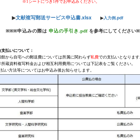
※
1
シートにつき
1
件でお申込みください。
文献複写郵送サービス申込書.xlsx
▶
入力例.pdf
▶
※※
※
申込みの際は
申込の手引き.pdf
を参考にしてください
※
金支払いについて：
書館から自宅への郵送費については所属に関わらず
私費
での支払いとなります
学所蔵資料複写料金および相互利用費用については下記表をご覧ください。
支払い方法等についてはお申込み後お知らせします。