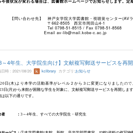
※※今後状況が変わる場合は、図書館ホームページでお知らせします。定期
問い合わせ先】 神戸女学院大学図書館・視聴覚センター(AVラ
〒
662-8505
西宮市岡田山
4-1
el 0798-51-8515 / Fax 0798-51-8568
E
mail av-lib@mail.kobe-c.ac.jp
3～4年生、大学院生向け】文献複写郵送サービスを再
日時 : 2021/08/20
kclibrary
カテゴリ:
お知らせ
20
日
(
木
)
より本学の活動基準がレベル２から３に変更になりました
ので
23日
(月
)から
来館が困難な学生を対象に、
文献複写郵送サービス
を再開しま
細は以下の通りです。
象者 ：
3
～
4
年生、すべての大学院生・研究生
象サービス：
①本学図書館
(
本館、新館、音楽学部図書室、
JD
館
)
資料の複写物