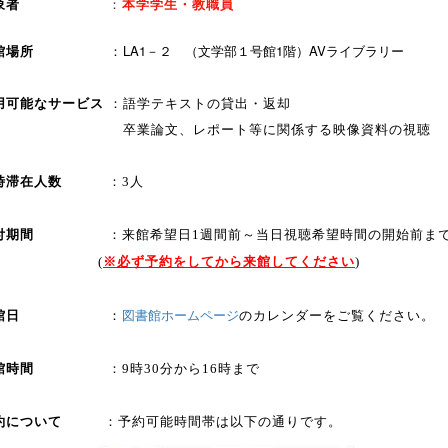
象者
：
本学学生・教職員
開館場所
：
LA1－２ （文学部１号館1階）AVライブラリー
用可能なサービス
：語学テキストの貸出・返却
業論文、レポート等に関係する映像資料の視聴
時滞在人数
：3人
受付期間
：来館希望日1週間前～当日視聴希望時間の開始前ま
(
※必ず予約をしてから来館してください
)
図書館ホームページ
のカレンダーをご覧ください。
開館日
：
開館時間
：9時30分から16時まで
約について
：予約可能時間帯は以下の通りです。