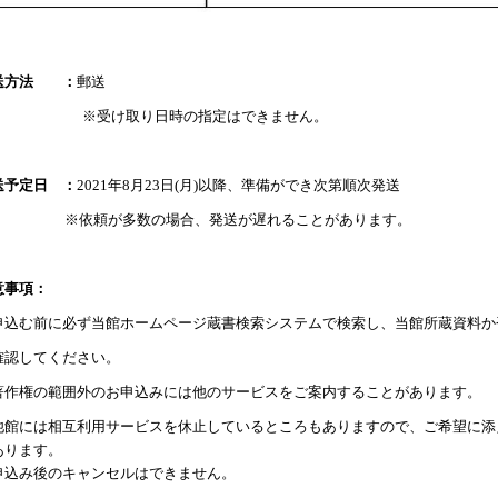
送方法
：
郵送
※受け取り日時の指定はできません。
送予定日 ：
2021
年
8月23日
(月
)
以降、準備ができ次第順次発送
※依頼が多数の場合、発送が遅れることがあります。
意事項：
申込む前に必ず当館ホームページ蔵書検索システムで検索し、当館所蔵資料か
確認してください。
著作権の範囲外のお申込みには他のサービスをご案内することがあります。
他館には相互利用サービスを休止しているところもありますので、ご希望に添
ります。
申込み後のキャンセルはできません。