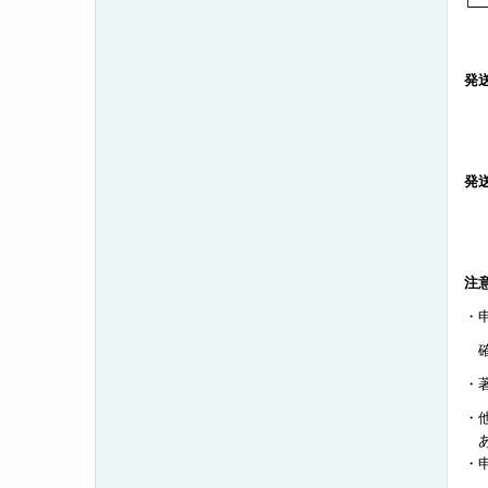
発
発
注
・
・
・
あ
・