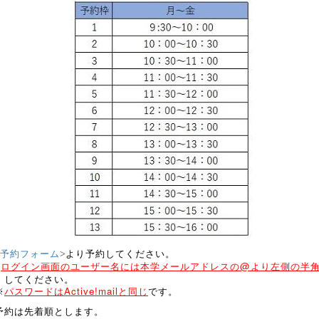
予約フォーム
>
より予約してください。
※
ログイン画面のユーザー名には本学メールアドレスの@より左側の半
して
ください。
パスワードは
Active!mail
と同じ
※
です。
予約は先着順とします。