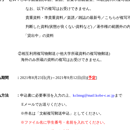
なお、以下の複写はお受けできません。
貴重資料・準貴重資料／楽譜／雑誌の最新号／こちらが複写
判断した資料
(
状態が良くない資料など
)
／著作権の範囲外の
「貸出中」の資料
②相互利用複写物郵送
(=
他大学所蔵資料の複写物郵送
)
海外のみ所蔵の資料の複写はお受けできません。
込期間 ：
2021
年8月23日
(月
)
～
2021
年9月12日
(日
)
[
予定
]
込方法 ：
申込書に必要事項を入力の上、
kclmsg@mail.kobe-c.ac.jp
まで
E
メールでお送りください。
※件名は「文献複写郵送申込」としてください。
※ファイル名に学生番号・名前を入れてください。