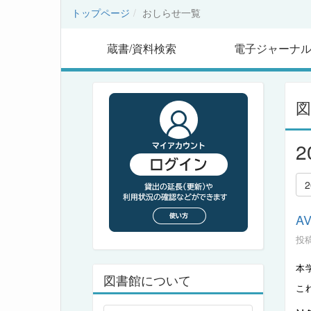
トップページ
おしらせ一覧
蔵書/資料検索
電子ジャーナ
A
投稿
本
図書館について
こ