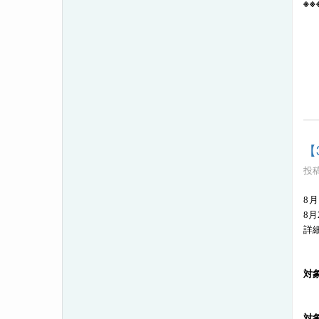
※
【
T
【
投稿
8月
8月
詳
対
対