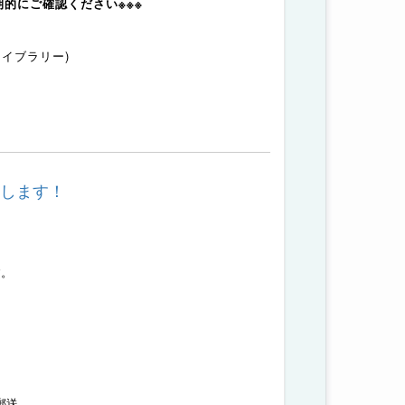
的にご確認ください※※※
イブラリー)
開します！
、
す。
郵送