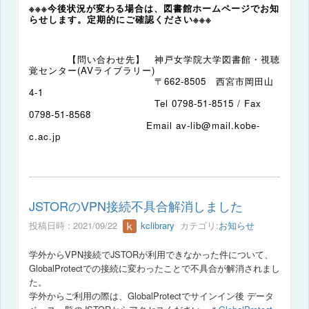
※※※今後状況が変わる場合は、図書館ホームページでお知
らせします。定期的にご確認ください※※※
【問い合わせ先】 神戸女学院大学図書館・視聴
覚センター(AVライブラリー)
〒
662-8505
西宮市岡田山
4-1
Tel 0798-51-8515 / Fax
0798-51-8568
E
mail av-lib@mail.kobe-
c.ac.jp
JSTORのVPN接続不具合解消しました
投稿日時 : 2021/09/22
kclibrary
カテゴリ:
お知らせ
学外からVPN接続でJSTORが利用できなかった件について、
GlobalProtectでの接続に変わったことで
不具合が解消されまし
た。
学外からご利用の際は、GlobalProtectでサインイン後 データ