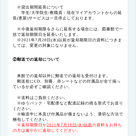
※貸出期間延長について
学生/大学院生/教職員：現在マイアカウントからの延
長(更新)サービスは一旦停止しております。
※今後返却期限をさらに延長する場合には、図書館で一
括で返却期限日を延長いたします。
※2021年7月28日(水)以前が返却期限日の資料につきま
しては、変更の対象になりません。
②郵送での返却について
来館での返却以外に郵送での返却も受付けます。
郵送前にCD、別冊、赤シートなどの付属品が全て揃っ
ているか必ずご確認ください。
※送料はご負担ください。
※ゆうパック・宅配便など配達記録の残る形式でお送り
ください。
※輸送中に本及び付属品が傷まないよう、適切な方法で
梱包してください。
※返却期限日が
2021
年
7
月
28
日
(水
)
以前
の資料をお持ち
の方は速やかに返却してください。