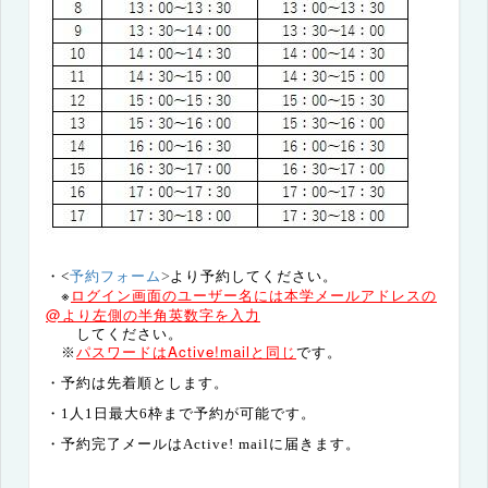
予約フォーム
・<
>
より予約してください。
※
ログイン画面のユーザー名には本学メールアドレスの
@より左側の半角英数字を
入力
して
ください。
パスワードは
Active!mail
と同じ
※
です。
・予約は先着順とします。
・1人1日最大6枠まで予約が可能です。
・予約完了メールは
Active! mail
に届きます。