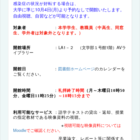
感染症の状況が好転する場合は、
大学に準じ10月4日(月)より予約なしで開館いたします。
自由視聴、自習などが可能となります。
対象者
：
本学学生、教職員（中高生、同窓
生、学外者は対象外となります。）
開館場所
：
LA1－２ （文学部１号館1階）AVラ
イブラリー
図書館ホームページ
のカレンダーを
開館日
：
ご覧ください。
開館時間
：
礼拝終了時間
（月～木曜日10時50
分、金曜日11時25分）
～18時15分まで
利用可能なサービス
：語学テキストの貸出・返却、授業
の指定教材である映像資料の視聴。
※
視聴可能な映像資料については
Moodle
でご確認ください。
卒業論文、レポート等に関係する