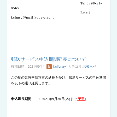
Tel 0798-51-
8565
Email
kclmsg@mail.kobe-c.ac.jp
郵送サービス申込期間延長について
投稿日時 : 2021/09/14
kclibrary
カテゴリ:
お知らせ
この度の緊急事態宣言の延長を受け、郵送サービスの申込期間
を以下の通り延長します。
申込延長期間 ：
2021
年
9
月30日(木
)まで[
予定
]