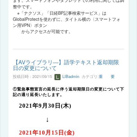
ます。スマートフォンやタブレットでの利用に関しては調
整中です。
※「ナクソス」「日経BP記事検索サービス」は
GlobalProtectを使わずに、タイトル横の〈スマートフォ
ン用VPN〉ボタン
からアクセスが可能です。
【AVライブラリ―】語学テキスト返却期限
日の変更について
投稿日時 : 2021/09/15
LIBadmin
カテゴリ:
重 要
①緊急事態宣言の延長に伴う返却期限日の変更について下
記の通り延長いたします。
2021
年
9
月
30
日
(
木
)
↓
2021
年
10
月
15
日
(
金
)