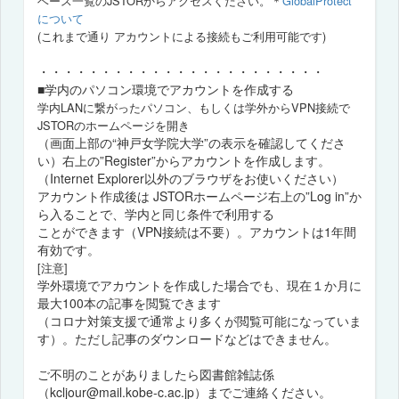
ベース一覧のJSTORからアクセスください。
＊
GlobalProtect
について
(これまで通り アカウントによる接続もご利用可能です)
・・・・・・・・・・・・・・・・・・・・・・・
■学内のパソコン環境でアカウントを作成する
学内LANに繋がったパソコン、もしくは学外からVPN接続で
JSTORのホームページを開き
（画面上部の“神戸女学院大学”の表示を確認してくださ
い）右上の”Register”からアカウントを作成します。
（Internet Explorer以外のブラウザをお使いください）
アカウント作成後は JSTORホームページ右上の”Log in”か
ら入ることで、学内と同じ条件で利用する
ことができます（VPN接続は不要）。アカウントは1年間
有効です。
[注意]
学外環境でアカウントを作成した場合でも、現在１か月に
最大100本の記事を閲覧できます
（コロナ対策支援で通常より多くが閲覧可能になっていま
す）。ただし記事のダウンロードなどはできません。
ご不明のことがありましたら図書館雑誌係
（kcljour@mail.kobe-c.ac.jp）までご連絡ください。