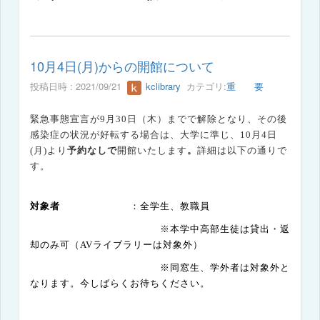
10月4日(月)からの開館について
投稿日時 : 2021/09/21
kclibrary
カテゴリ:
重 要
緊急事態宣言が9月30日（木）までで解除となり、その後
感染症の状況が好転する場合は、大学に準じ、
10
月
4
日
(
月
)
より
予約なしで
開館
いたします
。
詳細は以下の通りで
す。
対象者
：全学生、教職員
※本学中高部生徒は貸出・返
却のみ可（AVライブラリーは対象外）
※同窓生、学外者は対象外と
なります。今しばらくお待ちください。