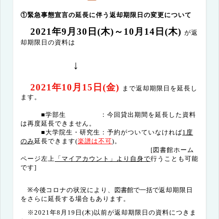
①緊急事態宣言の延長に伴う返却期限日の変更について
2021
年
9
月
30
日
(
木
)
～
10
月
14
日
(
木
)
が返
却期限日の資料は
↓
2021
年
10
月
15
日
(
金
)
まで返却期限日を延長し
ます。
■学部生 ：今回貸出期間を延長した資料
は再度延長できません。
■大学院生・研究生：
予約がついていなければ
1
度
のみ
延長できます
(
楽譜は不可
)
。
[
図書館ホーム
ページ左上
「マイアカウント」より自身で
行うことも可能
です
]
※
今後
コロナの状況により、
図書館で一括で
返却期限日
をさらに延長する場合もあります。
※
2021
年
8
月
19
日
(
木
)
以前が返却期限日の資料につきま