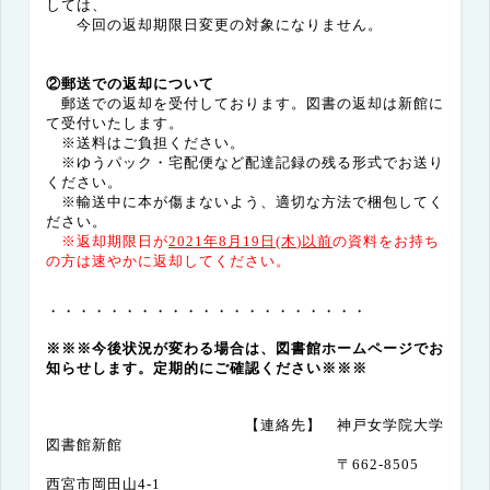
しては、
今回の返却期限日変更の対象になりません。
②郵送での返却について
郵送での返却を受付しております。図書の返却は新館に
て受付いたします。
※送料はご負担ください。
※ゆうパック・宅配便など配達記録の残る形式でお送り
ください。
※輸送中に本が傷まないよう、適切な方法で梱包してく
ださい。
※返却期限日が
2021
年
8
月
19
日
(
木
)
以前
の資料をお持ち
の方は速やかに返却してください。
・・・・・・・・・・・・・・・・・・・・・
※※※今後状況が変わる場合は、図書館ホームページでお
知らせします。定期的にご確認ください※※※
【連絡先】 神戸女学院大学
図書館新館
〒
662-8505
西宮市岡田山
4-1