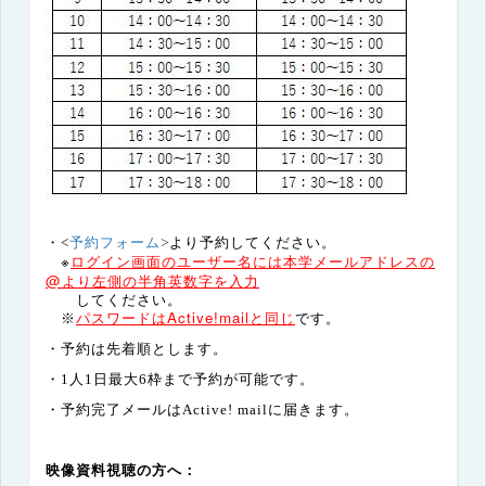
予約フォーム
・<
>
より予約してください。
※
ログイン画面のユーザー名には本学メールアドレスの
@より左側の半角英数字を
入力
して
ください。
パスワードは
Active!mail
と同じ
※
です。
・予約は先着順とします。
・1人1日最大6枠まで予約が可能です。
・予約完了メールは
Active! mail
に届きます。
映像資料視聴の方へ：