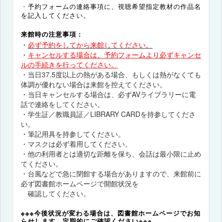
・
予約フォームの連絡事項に、視聴希望指定教材の作品名
を記入してください。
来館時の注意事項：
・
必ず予約をしてから来館してください。
・
キャンセルする場合は、予約フォームより必ずキャンセ
ルの手続きを行ってください。
・当日37.5度以上の熱がある場合、もしくは熱がなくても
体調が優れない場合は来館を控えてください。
・当日キャンセルする場合は、必ずAVライブラリーに電
話で連絡をしてください。
・学生証／教職員証／LIBRARY CARDを持参してくださ
い。
・筆記用具を持参してください。
・マスクは必ず着用してください。
・他の利用者とは適切な距離を保ち、会話は最小限に止め
てください。
・台風などで急に閉館する場合がありますので、来館前に
必ず図書館ホームページで開館状況を
確認してください。
※※※今後状況が変わる場合は、図書館ホームページでお知
らせします。定期的にご確認ください※※※