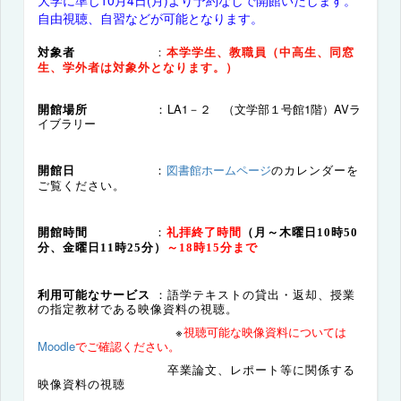
自由視聴、自習などが可能となります。
対象者
：
本学学生、教職員（中高生、同窓
生、学外者は対象外となります。）
開館場所
：
LA1－２ （文学部１号館1階）AVラ
イブラリー
図書館ホームページ
のカレンダーを
開館日
：
ご覧ください。
開館時間
：
礼拝終了時間
（月～木曜日10時50
分、金曜日11時25分）
～18時15分まで
利用可能なサービス
：語学テキストの貸出・返却、授業
の指定教材である映像資料の視聴。
※
視聴可能な映像資料については
Moodle
でご確認ください。
卒業論文、レポート等に関係する
映像資料の視聴