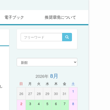
電子ブック
推奨環境について
8月
2026年
日
月
火
水
木
金
土
し
1
26
27
28
29
30
31
2
3
4
5
6
7
8