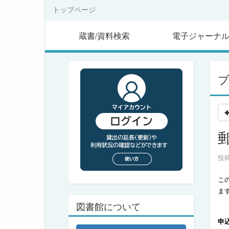
トップページ
蔵書/資料検索
電子ジャーナ
投稿
こ
ま
図書館について
申