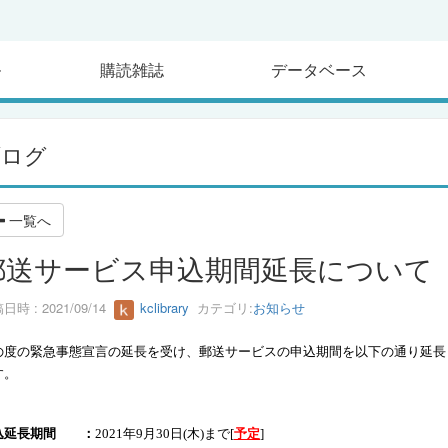
ル
購読雑誌
データベース
ブログ
一覧へ
郵送サービス申込期間延長について
日時 : 2021/09/14
kclibrary
カテゴリ:
お知らせ
の度の緊急事態宣言の延長を受け、郵送サービスの申込期間を以下の通り延長
す。
込延長期間 ：
2021
年
9
月30日(木
)まで[
予定
]