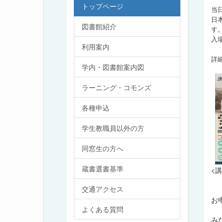
トップページ
当
日
図書館紹介
す
入
利用案内
詳
学内・図書館案内図
ラーニング・コモンズ
各種申込
学生教職員以外の方
同窓生の方へ
蔵書選書基準
<
交通アクセス
お
よくある質問
み