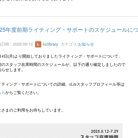
025年度前期ライティング・サポートのスケジュールに
日時 : 2025/05/13
kclibrary
カテゴリ:
お知らせ
14
日
(月
)
より開始しておりましたライティング・サポートについて、
期のスタッフ在席時間のスケジュールが、
以下の通り
確定しましたので
知らせします。
イティング・サポートについての詳細、
iLib
スタッフプロフィール等は
ちら
からご覧ください。
なさまのご利用をお待ちしています。