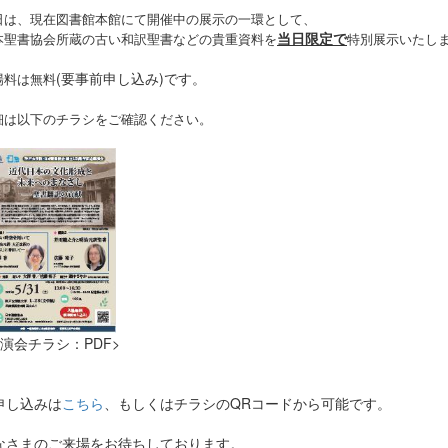
日は、現在図書館本館にて開催中の展示の一環として、
当日限定で
本聖書協会所蔵の古い和訳聖書などの貴重資料を
特別展示いたし
。
(要事前申し込み)です。
場料は無料
細は以下のチラシをご確認ください。
講演会チラシ：PDF>
申し込みは
こちら
、もしくはチラシのQRコードから可能です。
なさまのご来場をお待ちしております。