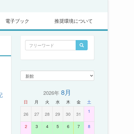
電子ブック
推奨環境について
8月
2026年
記
日
月
火
水
木
金
土
1
26
27
28
29
30
31
2
3
4
5
6
7
8