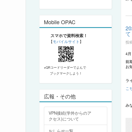
Mobile OPAC
2
て
スマホで資料検索！
【
モバイルサイト
】
投稿
4
月
前
お
※QRコードリーダーでよんで
ブックマークしよう！
ラ
こ
広報・その他
み
VPN接続(学外からのア
クセス)について
おしらせ一覧