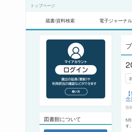
トップページ
蔵書/資料検索
電子ジャーナ
【
念
投稿
図書館について
5
す