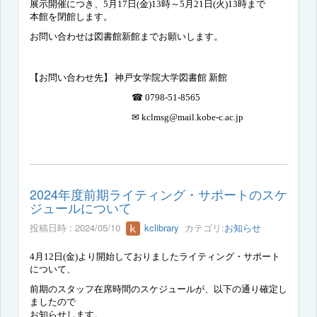
展示開催につき、
5
月
17
日
(
金
)13
時～
5
月
21
日
(
火
)13
時まで
本館を閉館します。
お問い合わせは図書館新館までお願いします。
【お問い合わせ先】 神戸女学院大学図書館 新館
☎ 0798-51-8565
✉ kclmsg@mail.kobe-c.ac.jp
2024年度前期ライティング・サポートのスケ
ジュールについて
投稿日時 : 2024/05/10
kclibrary
カテゴリ:
お知らせ
4
月
12
日
(
金
)
より開始しておりましたライティング・サポート
について、
前期のスタッフ在席時間のスケジュールが、
以下の通り
確定し
ましたので
お知らせします。