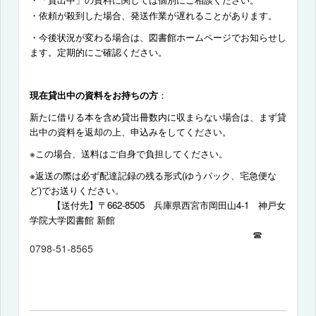
・「貸出中」の資料に関しては個別にご相談ください。
・依頼が殺到した場合、発送作業が遅れることがあります。
・今後状況が変わる場合は、図書館ホームページでお知らせし
ます。定期的にご確認ください。
現在貸出中の資料をお持ちの方
：
新たに借りる本を含め貸出冊数内に収まらない場合は、まず貸
出中の資料を返却の上、申込みをしてください。
※この場合、送料はご自身で負担してください。
※返送の際は必ず配達記録の残る形式
(
ゆうパック、宅急便な
ど
)
でお送りください。
【送付先】〒
662-8505
兵庫県西宮市岡田山
4-1
神戸女
学院大学図書館 新館
☎
0798-51-8565