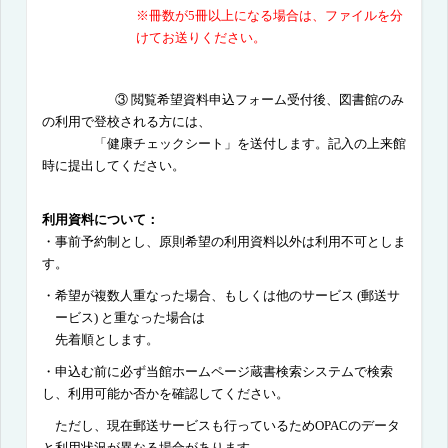
※冊数が
5
冊以上になる場合は、ファイルを分
けてお送りください。
③ 閲覧希望資料申込フォーム
受付後、図書館のみ
の利用で登校される方には、
「健康チェックシート」を送付します。記入の上来館
時に提出してください。
利用資料について：
・事前予約制とし、原則希望の利用資料以外は利用不可としま
す。
・希望が複数人重なった場合、もしくは他のサービス
(
郵送サ
ービス
)
と重なった場合は
先着順とします。
・申込む前に必ず当館ホームページ蔵書検索システムで検索
し、利用可能か否かを確認してください。
ただし、現在郵送サービスも行っているため
OPAC
のデータ
と利用状況が異なる場合があります。