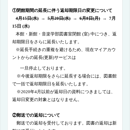
①閉館期間の延長に伴う返却期限日の変更について
4
月
15
日
(
水
)
→
5
月
20
日
(
水
)
→
6
月
8
日
(
月
)
→
7
月
15
日
(
水
)
本館・新館・音楽学部図書室閉館
(
室
)
中につき、返
却期限日をさらに延長いたします。
※延長手続きの重複を避けるため、現在マイアカウ
ントからの延長
(
更新
)
サービスは
一旦停止しております。
※今後返却期限をさらに延長する場合には、図書館
で一括で返却期限日を延長いたします。
※
2020
年
4
月以前が返却日の資料につきましては、
返却日変更の対象とはなりません。
②郵送での返却について
郵送での返却を受付しております。図書の返却は新