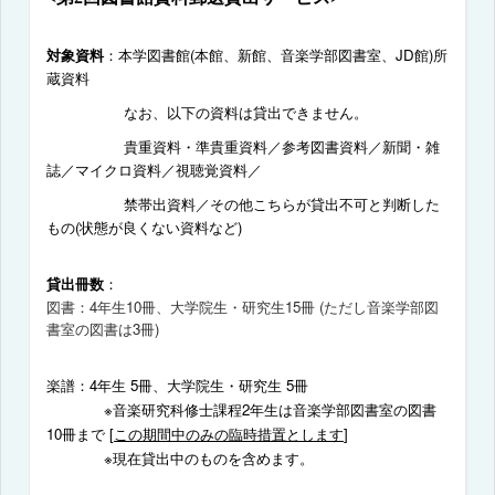
対象資料
：本学図書館
(
本館、新館、音楽学部図書室、
JD
館
)
所
蔵資料
なお、以下の資料は貸出できません。
貴重資料・準貴重資料／参考図書資料／新聞・雑
誌／マイクロ資料／視聴覚資料／
禁帯出資料／その他こちらが貸出不可と判断した
もの
(
状態が良くない資料など
)
貸出冊数
：
図書：
4
年生
10
冊、大学院生・研究生
15
冊
(
ただし音楽学部図
書室の図書は
3
冊
)
楽譜：
4
年生
5
冊、大学院生・研究生
5
冊
※音楽研究科修士課程
2
年生
は音楽学部図書室の図書
10
冊まで
[
この期間中のみの臨時措置とします
]
※現在貸出中のものを含めます。