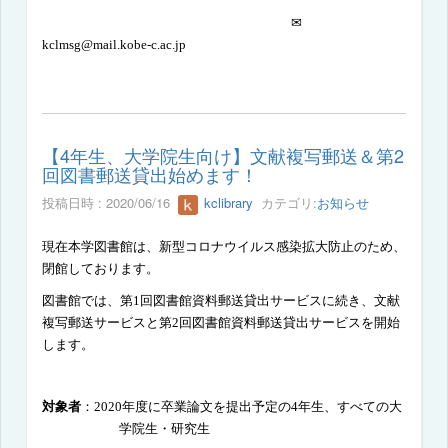
✉
kclmsg@mail.kobe-c.ac.jp
【4年生、大学院生向け】文献複写郵送＆第2
回図書郵送貸出始めます！
投稿日時 : 2020/06/16
kclibrary
カテゴリ:
お知らせ
現在本学図書館は、新型コロナウイルス感染拡大防止のため、
閉館しております。
図書館では、第
1
回図書館資料郵送貸出サービスに続き、文献
複写郵送サービスと第
2
回図書館資料郵送貸出サービスを開始
します。
対象者
：
2020
年度に卒業論文を提出予定の
4
年生、すべての大
学院生・研究生