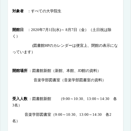
対象者
：すべての大学院生
開館日
：
2020
年
7
月
1
日
(
水
)
～
8
月7日（金）
（土日祝は除
く）
(図書館
HP
のカレンダーは便宜上、閉館の表示にな
っています）
開館場所
：
図書館新館（新館、本館、
JD
館の資料）
音楽学部図書室（音楽学部図書室の資料）
受入人数
：
図書館新館 （9:00～10:30、13:00～14:30 各
3名）
音楽学部図書室（9:00～10:30、13:00～14:30 各2
名）