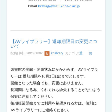
Email
kclmsg@mail.kobe-c.ac.jp
【AVライブラリー】返却期限日の変更につ
いて
投稿日時 : 2020/06/02
kclibrary
カテゴリ:
重 要
図書館の開館・閉館状況にかかわらず、
AV
ライブラ
リーは 返却期限を
10
月
2
日
(
金
)
までとします。
開館となった場合でも、変更はありません。
長期間になる為、くれぐれも紛失することがないよう
保管に注意してください。
後期授業開始までに利用を希望される方は、個別に
AV
ライブラリーにご連絡く
ださい。