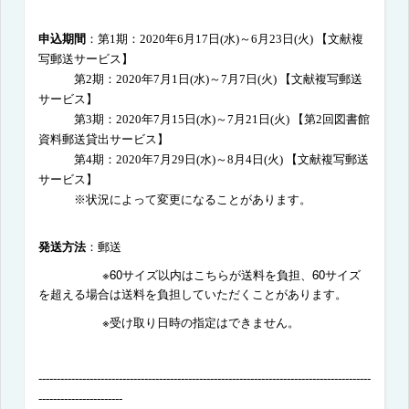
申込期間
：第1期：
2020
年
6
月
17
日
(
水
)
～
6
月
23
日
(
火
)
【
文献複
写郵送サービス
】
第2期：
2020
年
7
月
1
日
(
水
)
～
7
月
7
日
(
火
)
【
文献複写郵送
サービス】
第3期：
2020
年
7
月
15
日
(
水
)
～
7
月
21
日
(
火
)
【
第
2
回図書館
資料郵送貸出サービス
】
第4期：
2020
年
7
月
29
日
(
水
)
～
8
月
4
日
(
火
)
【
文献複写郵送
サービス
】
※状況によって変更になることがあります。
発送方法
：郵送
※
60
サイズ以内はこちらが送料を負担、
60
サイズ
を超える場合は送料を負担していただくことがあります。
※受け取り日時の指定はできません。
-------------------------------------------------------------------------------------------
-----------------------