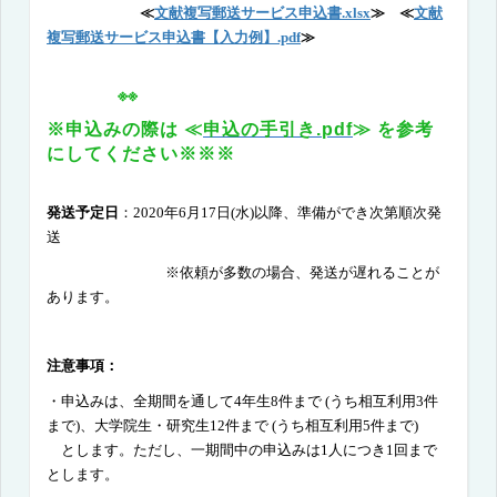
≪
文献複写郵送サービス申込書.xlsx
≫
≪
文献
複写郵送サービス申込書【入力例】.pdf
≫
※※
※
申
込みの際は ≪
申込の手引き.pdf
≫
を参考
にしてください
※※
※
発送予定日
：
2020
年
6
月
17
日
(
水
)
以降、準備ができ次第順次発
送
※依頼が多数の場合、発送が遅れることが
あります。
注意事項：
・申込みは、全期間を通して
4
年生
8
件まで
(
うち相互利用
3
件
まで
)、
大学院生・研究生
12
件まで
(
うち相互利用
5
件まで
)
とします。
ただし、一期間中の申込みは
1
人につき
1
回まで
とします。