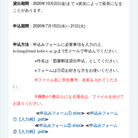
貸出期間
：
2020
年
10
月
2
日
(
金
)
まで ※状況によって延長になる
ことがあります。
申込期間
：
2020
年
7
月
15
日
(
水
)
～
21
日
(
火
)
申込方法
：申込みフォームに必要事項を入力の上、
まで
E
メール
で申込んでください。
kclmsg@mail.kobe-c.ac.jp
※件名は「図書郵送貸出申込」としてください。
※フォームは①②お好きな方をお使いください。
※
ファイル名に学生番号、名前を入れてくださ
い。
※
冊数が
5
冊以上になる場合は、ファイルを分けて
お送りください。
≪
申込みフォーム①.xlsx
≫
≪
申込みフォーム
①【入力例】.pdf
≫
≪
申込みフォーム②.xlsx
≫
≪
申込みフォーム
②【入力例】.pdf
≫