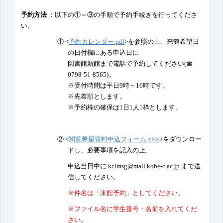
予約方法
：以下の①～③の手順で予約手続きを行ってくださ
い。
①
<
予約カレンダー.pdf
>
を参照の上、来館希望日
の日付欄にある申込日に
図書館新館まで電話で予約してください
(
☎
0798-51-8565)
。
※受付時間は平日
9
時～
16
時です。
※先着順とします。
※
予約枠の確保は1日
1
人
1
枠とします
。
②
<
閲覧希望資料申込フォーム.xlsx
>
をダウンロー
ドし、必要事項を記入の上、
申込当日中に
kclmsg@mail.kobe-c.ac.jp
まで送
信してください。
※件名は「来館予約」としてください。
※ファイル名に学生番号・名前を入れてくだ
さい。