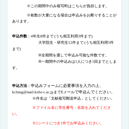
※
この期間中のみ複写料
はこちらが負担します。
※
枚数が大量になる場合は申込みをお断りすることが
あります。
申込件数
：
4
年生
8
件まで
(
うち相互利用
3
件まで
)
大学院生・研究生
12
件まで
(
うち相互利用
5
件
まで
)
※全期間を通して申込み可能な件数です。
※一期間中の申込みは
1
人につき
1
回までとしま
す。
申込方法
：
申込みフォームに必要事項を入力の上、
kclmsg@mail.kobe-c.ac.jp
まで
E
メール
で申込んでください。
※件名は「文献複写郵送申込」としてください。
※ファイル名に学生番号・名前を入れてくださ
い。
※
1
シートにつき
1
件でお申込みください。