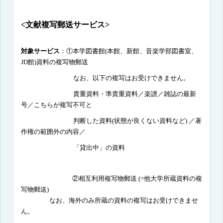
<
文献複写郵送サービス
>
対象サービス
：①本学図書館
(
本館、新館、音楽学部図書室、
JD
館
)
資料の複写物郵送
なお、以下の複写はお受けできません。
貴重資料・準貴重資料／楽譜／雑誌の最新
号／こちらが複写不可と
判断した資料
(
状態が良くない資料など
)
／著
作権の範囲外の内容／
「貸出中」の資料
②相互利用複写物郵送
(=
他大学所蔵資料の複
写物郵送
)
なお、海外のみ所蔵の資料の複写はお受けできませ
ん。