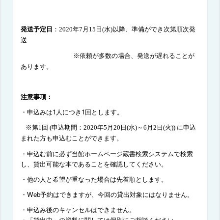
発送予定日
：
2020
年
7
月
15
日
(
水
)
以降、準備ができ次第順次発
送
※依頼が多数の場合、発送が遅れることが
あります。
注意事項：
・申込みは1人につき
1
回とします。
※第
1
回
(
申込期間：
2020
年
5
月
20
日
(
水
)
～
6
月
2
日
(
火
))
に申込
まれた方も申込むことができます。
・申込む前に必ず当館ホームページ蔵書検索システムで検索
し、貸出可能な本であることを確認してください。
・他の人と希望が重なった場合は先着順とします。
・
Web
予約はできますが、今回の貸出対象にはなりません。
・申込み後のキャンセルはできません。