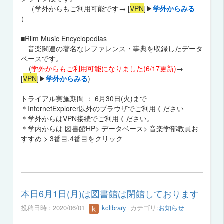
（学外からもご利用可能です→ [
VPN
]▶
学外からみる
）
■Rilm Music Encyclopedias
音楽関連の著名なレファレンス・事典を収録したデータ
ベースです。
(
学外からもご利用可能になりました(6/17更新)
→
[
VPN
]▶
学外からみる
)
トライアル実施期間 ： 6月30日(火)まで
＊InternetExplorer以外のブラウザでご利用ください
＊学外からはVPN接続でご利用ください。
＊学内からは 図書館HP> データベース> 音楽学部教員お
すすめ > 3番目,4番目をクリック
本日6月1日(月)は図書館は閉館しております
投稿日時 : 2020/06/01
kclibrary
カテゴリ:
お知らせ