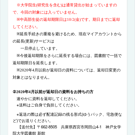
※大学院生
(
研究生を含む
)
は通常貸出が始まっていますの
で、今回の対象には入っていません。
※中高部生徒の返却期限日は
10/2(
金
)
です。期日までに返却
してください。
※延長手続きの重複を避けるため、現在マイアカウントから
の延長
(
更新
)
サービスは
一旦停止しています。
※今後返却期限をさらに延長する場合には、図書館で一括で
返却期限日を延長します。
※
2020
年
4
月以前が返却日の資料については、返却日変更の
対象とはなりません。
②
2020
年
4
月以前が返却日の資料をお持ちの方
速やかに資料を返却してください。
※送料はご自身で負担してください。
※返送の際は必ず配達記録の残る形式
(
ゆうパック、宅急便な
ど
)
でお送りください。
【送付先】〒
662-8505
兵庫県西宮市岡田山
4-1
神戸女学
院大学図書館 新館