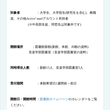
対象者
：大学生
、大学院生
(
研究生を含む
)
、教職
員、その他
Active! mail
アカウント所持者
(
※中高部生徒、同窓生は対象外です
)
開館場所
：
図書館新館
(
新館、本館、
JD
館の資料)
音楽学部図書室（音楽学部図書室の資料）
同時滞在人数
：新館
15
人、音楽学部図書室
5
人
受付期間
：来館希望日
1
週間前～前日
開館日・開館時間
：
図書館ホームページ
のカレンダーをご覧
ください。