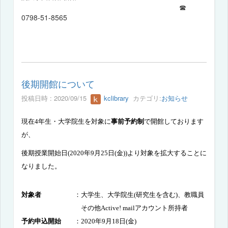
☎
0798-51-8565
後期開館について
投稿日時 : 2020/09/15
kclibrary
カテゴリ:
お知らせ
現在
4
年生・大学院生を対象に
事前予約制
で開館しております
が、
後期授業開始日
(2020
年
9
月
25
日
(
金
))
より対象を拡大することに
なりました。
対象者
：大学生
、大学院生
(
研究生を含む
)、教職員
その他
Active! mail
アカウント所持者
予約申込開始
：
2020
年
9
月
18
日
(
金
)