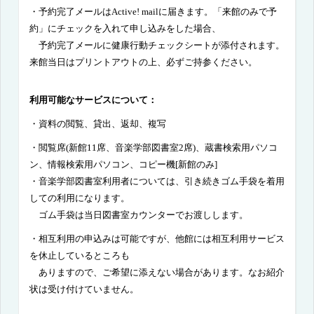
・予約完了メールはActive! mailに届きます。「来館のみで予
約」にチェックを入れて申し込みをした場合、
予約完了メールに健康行動チェックシートが添付されます。
来館当日はプリントアウトの上、必ずご持参ください。
利用可能なサービスについて：
・
資料の閲覧、貸出、返却、複写
・閲覧席
(
新館
11
席、音楽学部図書室
2
席
)
、蔵書検索用パソコ
ン、情報検索用パソコン、コピー機
[
新館のみ
]
・音楽学部図書室利用者については、引き続きゴム手袋を着用
しての利用になります。
ゴム手袋は当日図書室カウンター
でお渡しします。
・相互利用の申込みは可能ですが、他館には相互利用サービス
を休止しているところも
ありますので、ご希望に添えない場合があります。
なお紹介
状は受け付けていません。