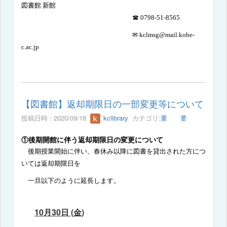
図書館 新館
☎
0798-51-8565
✉
kclmsg@mail.kobe-
c.ac.jp
【図書館】返却期限日の一部変更等について
投稿日時 : 2020/09/18
kclibrary
カテゴリ:
重 要
①後期開館に伴う返却期限日の変更について
後期授業開始に伴い、春休み以降に図書を貸出された方につ
いては返却期限日を
一旦以下のように延長します。
10
月
30
日
(
金
)