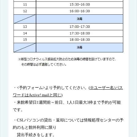
・
<予約フォーム
>
より予約してください。(
※ユーザー名/パス
ワードはActive! mailと同じ
)
・
来館希望日
1
週間前～前日、
1
人
1
日最大
3
枠まで予約が可能
です。
・
CSL
パソコンの貸出・返却については情報処理センターの予
約のもと館外利用に限り
貸出手続きをします。