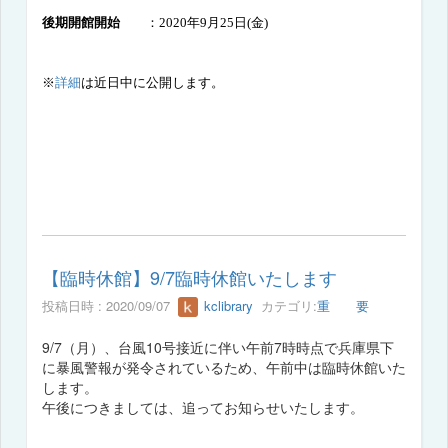
後期開館開始
：
2020
年
9
月
25
日
(
金
)
※
詳細
は近日中に公開します。
【臨時休館】9/7臨時休館いたします
投稿日時 : 2020/09/07
kclibrary
カテゴリ:
重 要
9/7（月）、台風10号接近に伴い午前7時時点で兵庫県下
に暴風警報が発令されているため、午前中は臨時休館いた
します。
午後につきましては、追ってお知らせいたします。