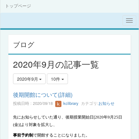
トップページ
ブログ
2020年9月の記事一覧
2020年9月
10件
後期開館について(詳細)
投稿日時 : 2020/09/18
kclibrary
カテゴリ:
お知らせ
先にお知らせしていた通り、後期授業開始日
[2020
年
9
月
25
日
(
金
)]
より対象を拡大し、
事前予約制
で開館することになりました。