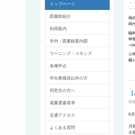
・
トップページ
・
図書館紹介
現
同
利用案内
臨
学
学内・図書館案内図
（k
ラーニング・コモンズ
ご
載
各種申込
学生教職員以外の方
同窓生の方へ
【
投稿
蔵書選書基準
9
交通アクセス
月曜
よくある質問
火曜