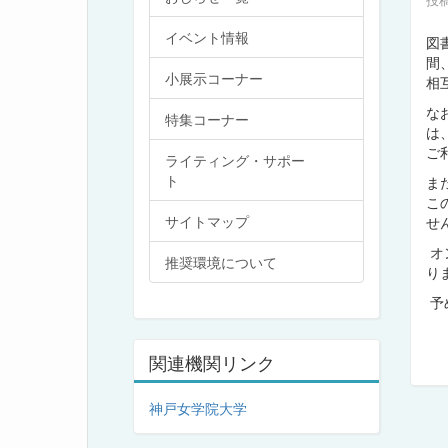
イベント情報
図
間
小展示コーナー
相
な
特集コーナー
は
ご
ライティング・サポー
ト
ま
こ
サイトマップ
せ
オ
推奨環境について
り
予
関連機関リンク
神戸女学院大学