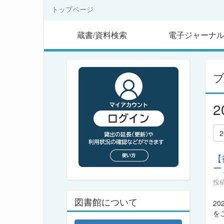
トップページ
蔵書/資料検索
電子ジャーナ
【
ー
投稿
図書館について
2
を