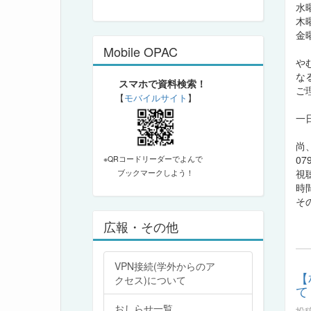
水
木曜
金曜
Mobile OPAC
や
な
スマホで資料検索！
ご
【
モバイルサイト
】
一
尚
07
※QRコードリーダーでよんで
視
ブックマークしよう！
時
そ
広報・その他
VPN接続(学外からのア
【
クセス)について
て
おしらせ一覧
投稿