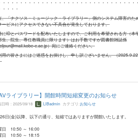
・・・・・・・・・・・・・・・・・・・・・・・・・・・・・・・・
・・・・・
在、「ナクソス・ミュージック・ライブラリー」側のシステム障害のた
サービスにアクセスできない不具合が発生しております。
時にIDとパスワードを配布いたしますので、ご利用を希望される方（本
部生、院生、専任教職員に限ります）はお手数ですが図書館雑誌係
cljour@mail.kobe-c.ac.jp）宛にご連絡ください。
利用の皆さまにはご迷惑をお掛けし、申し訳ございません。（2025.9.22
）
AVライブラリー】開館時間短縮変更のお知らせ
日時 : 2025/09/18
LIBadmin
カテゴリ:
お知らせ
月26日(金)以降、以下の通り、短縮ではありますが開館いたします。
日 10:50 ～ 16:00
日 10:50 ～ 18:15