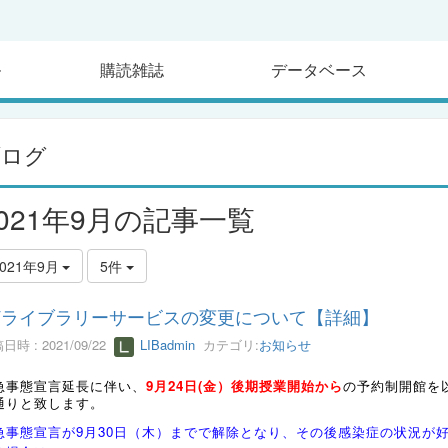
ル
購読雑誌
データベース
ブログ
2021年9月の記事一覧
2021年9月
5件
Vライブラリーサービスの変更について【詳細】
日時 : 2021/09/22
LIBadmin
カテゴリ:
お知らせ
急事態宣言延長に伴い、
9月24日(金）後期授業開始から
の予約制開館を
通りと致します。
急事態宣言が9月30日（木）までで解除となり、その後感染症の状況が