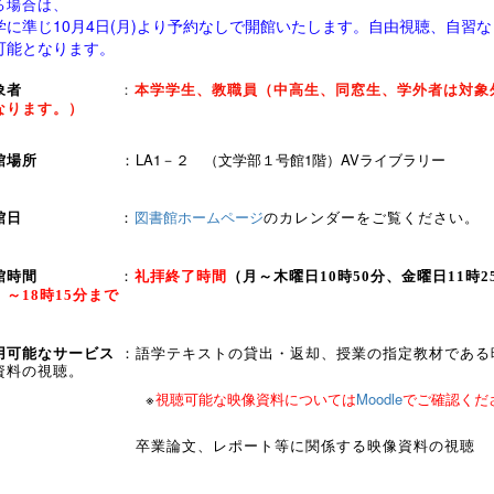
る場合は、
学に準じ10月4日(月)より予約なしで開館いたします。自由視聴、自習な
可能となります。
象者
：
本学学生、教職員（中高生、同窓生、学外者は対象
なります。）
開館場所
：
LA1－２ （文学部１号館1階）AVライブラリー
図書館ホームページ
のカレンダーをご覧ください。
開館日
：
開館時間
：
礼拝終了時間
（月～木曜日10時50分、金曜日11時2
）
～18時15分まで
用可能なサービス
：語学テキストの貸出・返却、授業の指定教材である
資料の視聴。
※
視聴可能な映像資料については
Moodle
でご確認くだ
。
業論文、レポート等に関係する映像資料の視聴