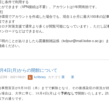
同じ条件で利用する
とができます（VPN接続は不要）。アカウントは1年間有効です。
意]
外環境でアカウントを作成した場合でも、現在１か月に最大100本の記
覧できます
コロナ対策支援で通常より多くが閲覧可能になっています）。ただし記
ウンロードなどはできません。
明のことがありましたら図書館雑誌係（kcljour@mail.kobe-c.ac.jp）
連絡ください。
0月4日(月)からの開館について
日時 : 2021/09/21
kclibrary
カテゴリ:
重 要
急事態宣言が9月30日（木）までで解除となり、その後感染症の状況が
る場合は、大学に準じ、
10
月
4
日
(
月
)
より
予約なしで
開館
いたします
。
詳
以下の通りです。