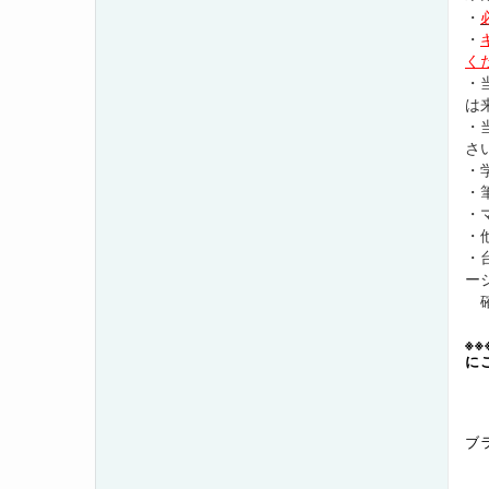
・
・
く
・
は
・
さ
・
・
・
・
・
ー
確
※
に
【
ブ
T