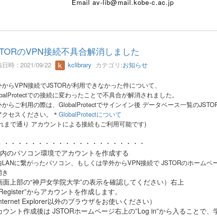
E
mail av-lib@mail.kobe-c.ac.jp
STORのVPN接続不具合解消しました
日時 : 2021/09/22
kclibrary
カテゴリ:
お知らせ
外からVPN接続でJSTORが利用できなかった件について、
obalProtectでの接続に変わったことで
不具合が解消されました。
からご利用の際は、GlobalProtectでサインイン後 データベース一覧のJSTO
アクセスください。
＊
GlobalProtectについて
これまで通り アカウントによる接続もご利用可能です)
・・・・・・・・・・・・・・・・・・・・・・
学内のパソコン環境でアカウントを作成する
内LANに繋がったパソコン、もしくは学外からVPN接続で JSTORのホームペ
開き
画面上部の“神戸女学院大学”の表示を確認してください）右上
Register”からアカウントを作成します。
nternet Explorer以外のブラウザをお使いください）
カウント作成後は JSTORホームページ右上の”Log in”から入ることで、