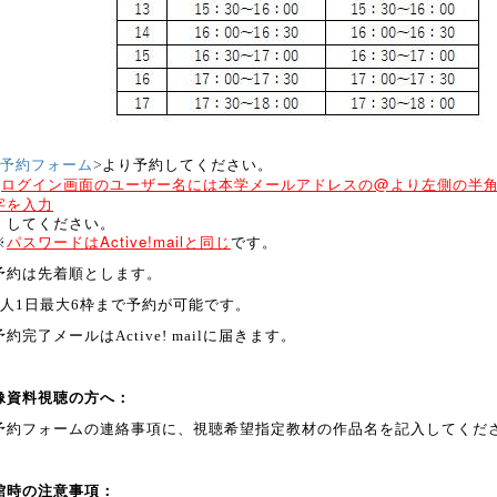
予約フォーム
>
より予約してください。
※
ログイン画面のユーザー名には本学メールアドレスの@より左側の半
字を
入力
して
ください。
パスワードは
Active!mail
と同じ
※
です。
予約は先着順とします。
1人1日最大6枠まで予約が可能です。
予約完了メールは
Active! mail
に届きます。
像資料視聴の方へ：
予約フォームの連絡事項に、視聴希望指定教材の作品名を記入してくだ
。
館時の注意事項：