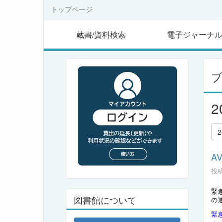
トップページ
蔵書/資料検索
電子ジャーナ
A
投稿
緊
図書館について
の
緊