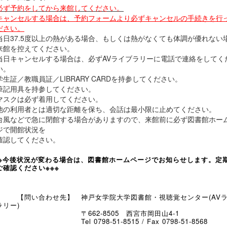
必ず予約をしてから来館してください。
キャンセルする場合は、予約フォームより必ずキャンセルの手続きを行
ださい。
当日37.5度以上の熱がある場合、もしくは熱がなくても体調が優れない
来館を控えてください。
当日キャンセルする場合は、必ずAVライブラリーに電話で連絡をしてく
い。
学生証／教職員証／LIBRARY CARDを持参してください。
筆記用具を持参してください。
マスクは必ず着用してください。
他の利用者とは適切な距離を保ち、会話は最小限に止めてください。
台風などで急に閉館する場合がありますので、来館前に必ず図書館ホー
ジで開館状況を
認してください。
※※今後状況が変わる場合は、図書館ホームページでお知らせします。定
ご確認ください※※※
問い合わせ先】 神戸女学院大学図書館・視聴覚センター(AV
ラリー)
〒
662-8505
西宮市岡田山
4-1
el 0798-51-8515 / Fax 0798-51-8568