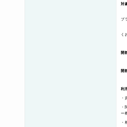
※
ブ
く
開
利
・
・
ー
・