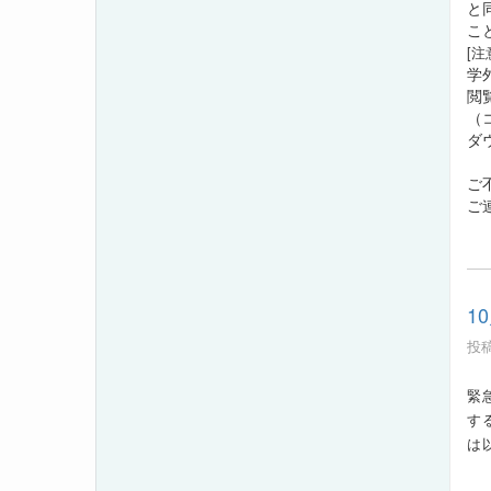
と
こ
[注
学
閲
（
ダ
ご不
ご
1
投稿
緊
す
は