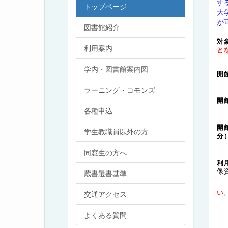
す
トップページ
大
が
図書館紹介
対
利用案内
と
学内・図書館案内図
ラーニング・コモンズ
各種申込
学生教職員以外の方
分
同窓生の方へ
利
像
蔵書選書基準
い
交通アクセス
卒
よくある質問