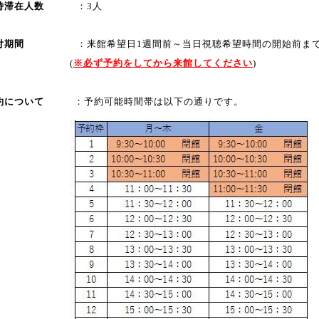
時滞在人数
：3人
受付期間
：来館希望日1週間前～当日視聴希望時間の開始前ま
(
※必ず予約をしてから来館してください
)
約について
：予約可能時間帯は以下の通りです。