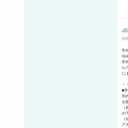
J
投稿
学
Gl
学外
ら
(
・
■
学
を
（
の”
（I
ア