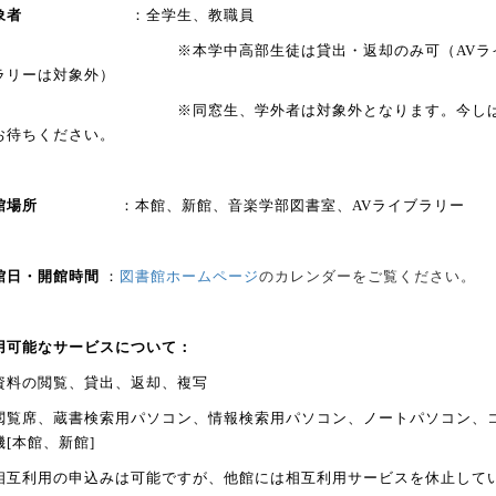
対象者
：全学生、教職員
本学中高部生徒は貸出・返却のみ可（AVラ
ラリーは対象外）
※同窓生、学外者は対象外となります。今しば
お待ちください。
開館場所
：本館、新館、音楽学部図書室、
AV
ライブラリー
館日・開館時間
：
図書館ホームページ
のカレンダーをご覧ください。
用可能なサービスについて：
資料の閲覧、貸出、返却、複写
閲覧席、蔵書検索用パソコン、情報検索用パソコン、ノートパソコン、
機
[
本館、新館
]
相互利用の申込みは可能ですが、他館には相互利用サービスを休止して