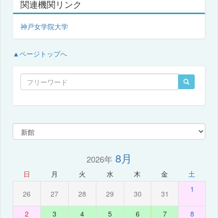
関連機関リンク
神戸女学院大学
▲ページトップへ
8月
2026年
日
月
火
水
木
金
土
1
26
27
28
29
30
31
2
3
4
5
6
7
8