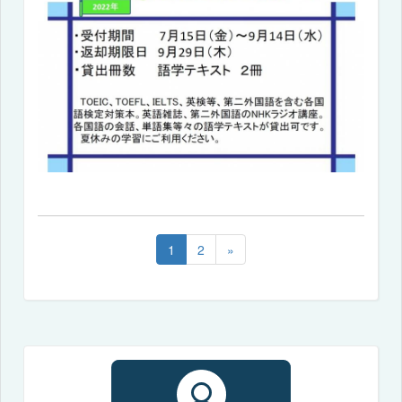
1
2
»