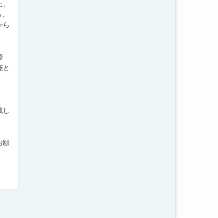
た、
ら、
から
。
際
能と
載し
お願