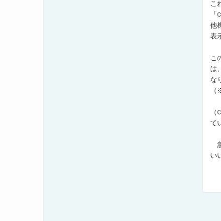
こ
「
他
表
こ
は
な
（
（
て
急
い