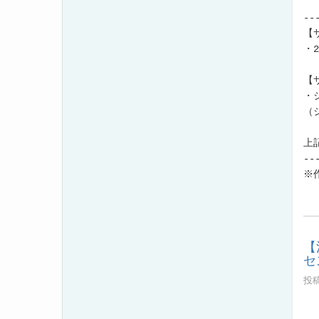
--
【
・
【
・
（
上
--
※
【
セ
投稿