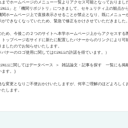
れまでホームページのメニュー一覧よりアクセス可能となっておりまし
CiNii」と「機関リポジトリ」につきまして、セキュリティ上の観点か
機関ホームページ上で直接表示させることが禁止となり、既にメニュー
示ができなくなっていたため、緊急で修正をかけさせていただきました
のため、今後この２つのサイトへ本学ホームページ上からアクセスする
、トップページ右サイドに新たに配置したバナーからのリンクにより可
りましたのでお知らせいたします。
※バナーのロゴ使用に関してはCiNiiの許諾を得ています。）
CiNiiに関してはデータベース ＞ 雑誌論文・記事を探す 一覧にも掲
います。)
な変更となりご不便おかけいたしますが、何卒ご理解のほどよろしく
いたします。