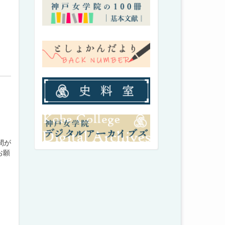
間が
お願