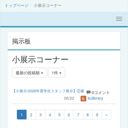
トップページ
小展示コーナー
掲示板
小展示コーナー
最新の投稿順
1件
【小展示/2026年度学生スタッフ展示】②森
0コメント
06/22
kclibrary
1
2
3
4
5
6
7
8
9
»