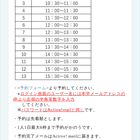
予約フォーム
・<
>
より予約してください。
※
ログイン画面のユーザー名には本学メールアドレスの
@より左側の半角英数字を
入力
して
ください。
パスワードは
Active!mail
と同じ
※
です。
・予約は先着順とします。
・1人1日最大6枠まで予約がかのうです。
・予約完了メールは
Active! mail
に届きます。