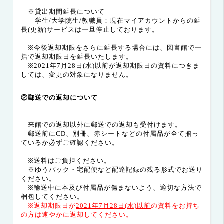
※貸出期間延長について
学生/大学院生/教職員：現在マイアカウントからの延
長(更新)サービスは一旦停止しております。
※今後返却期限をさらに延長する場合には、図書館で一
括で返却期限日を延長いたします。
※2021年7月28日(水)以前が返却期限日の資料につきま
しては、変更の対象になりません。
②郵送での返却について
来館での返却以外に郵送での返却も受付けます。
郵送前にCD、別冊、赤シートなどの付属品が全て揃っ
ているか必ずご確認ください。
※送料はご負担ください。
※ゆうパック・宅配便など配達記録の残る形式でお送り
ください。
※輸送中に本及び付属品が傷まないよう、適切な方法で
梱包してください。
※返却期限日が
2021
年
7
月
28
日
(水
)
以前
の資料をお持ち
の方は速やかに返却してください。