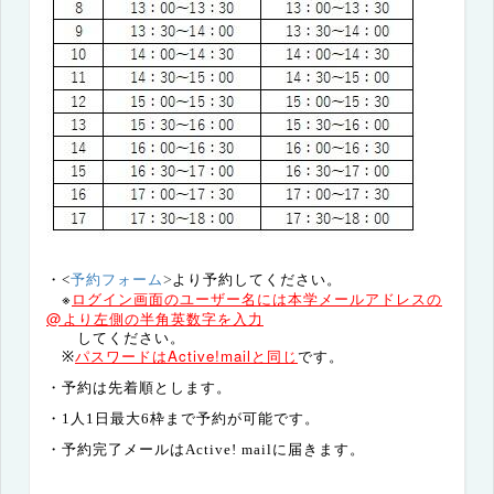
予約フォーム
・<
>
より予約してください。
※
ログイン画面のユーザー名には本学メールアドレスの
@より左側の半角英数字を
入力
して
ください。
パスワードは
Active!mail
と同じ
※
です。
・予約は先着順とします。
・1人1日最大6枠まで予約が可能です。
・予約完了メールは
Active! mail
に届きます。