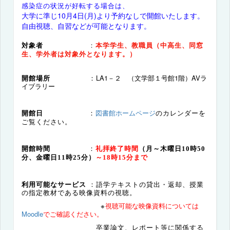
感染症の状況が好転する場合は、
大学に準じ10月4日(月)より予約なしで開館いたします。
自由視聴、自習などが可能となります。
対象者
：
本学学生、教職員（中高生、同窓
生、学外者は対象外となります。）
開館場所
：
LA1－２ （文学部１号館1階）AVラ
イブラリー
図書館ホームページ
のカレンダーを
開館日
：
ご覧ください。
開館時間
：
礼拝終了時間
（月～木曜日10時50
分、金曜日11時25分）
～18時15分まで
利用可能なサービス
：語学テキストの貸出・返却、授業
の指定教材である映像資料の視聴。
※
視聴可能な映像資料については
Moodle
でご確認ください。
卒業論文、レポート等に関係する