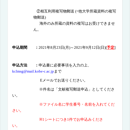
②相互利用複写物郵送
(=
他大学所蔵資料の複写
物郵送
)
海外のみ所蔵の資料の複写はお受けできませ
ん。
申込期間 ：
2021
年8月23日
(月
)
～
2021
年9月12日
(日
)
[
予定
]
申込方法 ：
申込書に必要事項を入力の上、
kclmsg@mail.kobe-c.ac.jp
まで
E
メールでお送りください。
※件名は「文献複写郵送申込」としてくださ
い。
※ファイル名に学生番号・名前を入れてくだ
さい。
※
1
シートにつき
1
件でお申込みくださ
い。