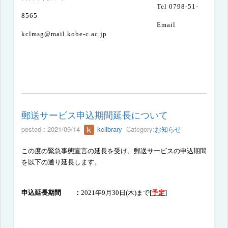
Tel 0798-51-
8565
Email
kclmsg@mail.kobe-c.ac.jp
郵送サービス申込期間延長について
posted : 2021/09/14
kclibrary
Category:
お知らせ
この度の緊急事態宣言の延長を受け、郵送サービスの申込期間
を以下の通り延長します。
申込延長期間 ：
2021
年
9
月30日(木
)まで[
予定
]