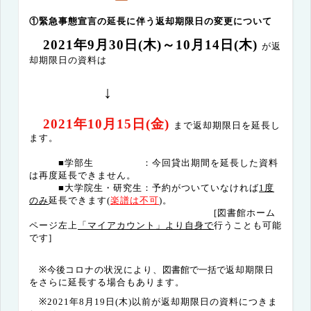
①緊急事態宣言の延長に伴う返却期限日の変更について
2021
年
9
月
30
日
(
木
)
～
10
月
14
日
(
木
)
が返
却期限日の資料は
↓
2021
年
10
月
15
日
(
金
)
まで返却期限日を延長し
ます。
■学部生 ：今回貸出期間を延長した資料
は再度延長できません。
■大学院生・研究生：
予約がついていなければ
1
度
のみ
延長できます
(
楽譜は不可
)
。
[
図書館ホーム
ページ左上
「マイアカウント」より自身で
行うことも可能
です
]
※
今後
コロナの状況により、
図書館で一括で
返却期限日
をさらに延長する場合もあります。
※
2021
年
8
月
19
日
(
木
)
以前が返却期限日の資料につきま