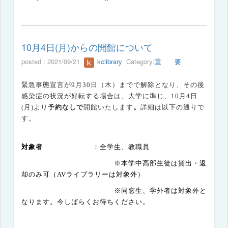
10月4日(月)からの開館について
posted : 2021/09/21
kclibrary
Category:
重 要
緊急事態宣言が9月30日（木）までで解除となり、その後
感染症の状況が好転する場合は、大学に準じ、
10
月
4
日
(
月
)
より
予約なしで
開館
いたします
。
詳細は以下の通りで
す。
対象者
：全学生、教職員
※本学中高部生徒は貸出・返
却のみ可（AVライブラリーは対象外）
※同窓生、学外者は対象外と
なります。今しばらくお待ちください。