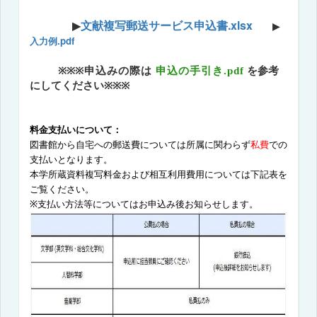
文献複写郵送サービス申込書.xlsx
▶
▶
入力例.pdf
※※
※
申込みの際は
申込の手引き.pdf
を参考
にしてください
※※※
料金支払いについて：
図書館から自宅への郵送費については所属に関わらず
私費
での
支払いとなります。
本学所蔵資料複写料金および相互利用費用については下記表を
ご覧ください。
※支払い方法等についてはお申込み後お知らせします。