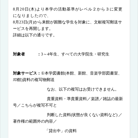
8月
20
日
(
木
)
より本学の活動基準がレベル２から３に変更
になりました
ので、
8月23日
(月
)から
来館が困難な学生を対象に、
文献複写郵送サ
ービス
を再開します。
詳細は以下の通りです。
対象者 ：
3
～
4
年生、すべての大学院生・研究生
対象サービス：
①本学図書館
(
本館、新館、音楽学部図書室、
JD
館
)
資料の複写物郵送
なお、以下の複写はお受けできません。
貴重資料・準貴重資料／楽譜／雑誌の最新
号／こちらが複写不可と
判断した資料
(
状態が良くない資料など
)
／
著作権の範囲外の内容／
「貸出中」の資料