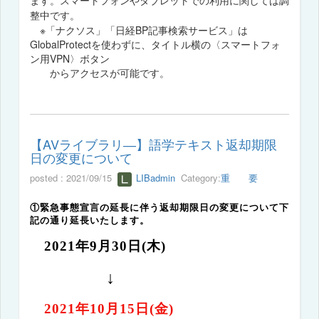
ます。スマートフォンやタブレットでの利用に関しては調
整中です。
※「ナクソス」「日経BP記事検索サービス」は
GlobalProtectを使わずに、タイトル横の〈スマートフォ
ン用VPN〉ボタン
からアクセスが可能です。
【AVライブラリ―】語学テキスト返却期限
日の変更について
posted : 2021/09/15
LIBadmin
Category:
重 要
①緊急事態宣言の延長に伴う返却期限日の変更について下
記の通り延長いたします。
2021
年
9
月
30
日
(
木
)
↓
2021
年
10
月
15
日
(
金
)