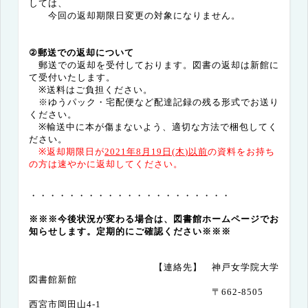
しては、
今回の返却期限日変更の対象になりません。
②郵送での返却について
郵送での返却を受付しております。図書の返却は新館に
て受付いたします。
※送料はご負担ください。
※ゆうパック・宅配便など配達記録の残る形式でお送り
ください。
※輸送中に本が傷まないよう、適切な方法で梱包してく
ださい。
※返却期限日が
2021
年
8
月
19
日
(
木
)
以前
の資料をお持ち
の方は速やかに返却してください。
・・・・・・・・・・・・・・・・・・・・・
※※※今後状況が変わる場合は、図書館ホームページでお
知らせします。定期的にご確認ください※※※
【連絡先】 神戸女学院大学
図書館新館
〒
662-8505
西宮市岡田山
4-1