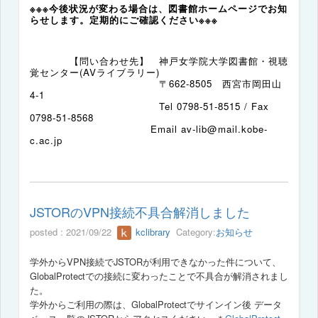
※※※今後状況が変わる場合は、図書館ホームページでお知
らせします。定期的にご確認ください※※※
【問い合わせ先】 神戸女学院大学図書館・視聴
覚センター(AVライブラリー)
〒
662-8505
西宮市岡田山
4-1
Tel 0798-51-8515 / Fax
0798-51-8568
E
mail av-lib@mail.kobe-
c.ac.jp
JSTORのVPN接続不具合解消しました
posted : 2021/09/22
kclibrary
Category:
お知らせ
学外からVPN接続でJSTORが利用できなかった件について、
GlobalProtectでの接続に変わったことで
不具合が解消されまし
た。
学外からご利用の際は、GlobalProtectでサインイン後 データ