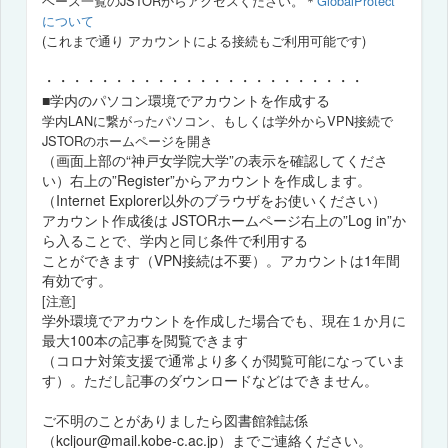
ベース一覧のJSTORからアクセスください。
＊
GlobalProtect
について
(これまで通り アカウントによる接続もご利用可能です)
・・・・・・・・・・・・・・・・・・・・・・・
■学内のパソコン環境でアカウントを作成する
学内LANに繋がったパソコン、もしくは学外からVPN接続で
JSTORのホームページを開き
（画面上部の“神戸女学院大学”の表示を確認してくださ
い）右上の”Register”からアカウントを作成します。
（Internet Explorer以外のブラウザをお使いください）
アカウント作成後は JSTORホームページ右上の”Log in”か
ら入ることで、学内と同じ条件で利用する
ことができます（VPN接続は不要）。アカウントは1年間
有効です。
[注意]
学外環境でアカウントを作成した場合でも、現在１か月に
最大100本の記事を閲覧できます
（コロナ対策支援で通常より多くが閲覧可能になっていま
す）。ただし記事のダウンロードなどはできません。
ご不明のことがありましたら図書館雑誌係
（kcljour@mail.kobe-c.ac.jp）までご連絡ください。