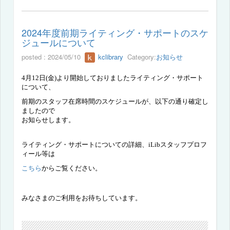
2024年度前期ライティング・サポートのスケ
ジュールについて
posted : 2024/05/10
kclibrary
Category:
お知らせ
4
月
12
日
(
金
)
より開始しておりましたライティング・サポート
について、
前期のスタッフ在席時間のスケジュールが、
以下の通り
確定し
ましたので
お知らせします。
ライティング・サポートについての詳細、
iLib
スタッフプロフ
ィール等は
こちら
からご覧ください。
みなさまのご利用をお待ちしています。