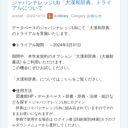
ジャパンナレッジLib「大漢和辞典」トライ
アルについて
posted : 2023/10/13
kclibrary
Category:
お知らせ
データベースのジャパンナレッジLibにて「大漢和辞典」
のトライアルを実施いたします。
◆トライアル期間： ～2024年3月31日
期間中、本学未契約のオプション「大漢和辞典」(大修館
書店) をご利用いただけます。
この機会にぜひお試しください。
「大漢和辞典」については
こちら
をご覧ください。
◆使用方法
図書館HP＞データベース＞辞書・辞典・法律・統計な
どを探す＞
ジャパンナレッジLibにログイン
辞典はジャパンナレッジLibに組み込まれていますのでその
ままお使いになれますが、
単独で使用する場合は ログイン後 [詳細(個別)検索]タブのプ
ルダウンメニューから選択してください。