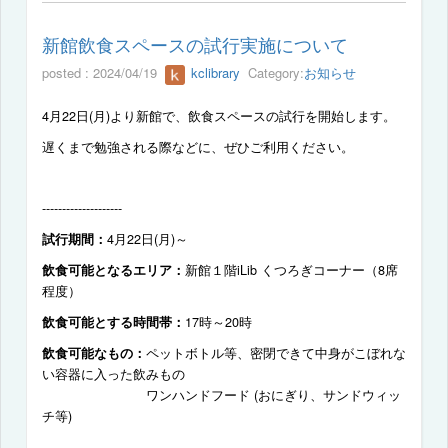
新館飲食スペースの試行実施について
posted : 2024/04/19
kclibrary
Category:
お知らせ
4
月
22
日
(
月
)
より新館で、飲食スペースの試行を開始します。
遅くまで勉強される際などに、ぜひご利用ください。
--------------------
4
月
22
日
(
月
)
～
試行期間：
新館１階
iLib
くつろぎコーナー（
8
席
飲食可能となるエリア：
程度）
17
時～
20
時
飲食可能とする時間帯：
ペットボトル等、密閉できて中身がこぼれな
飲食可能なもの：
い容器に入った飲みもの
ワンハンドフード
(
おにぎり、サンドウィッ
チ等
)