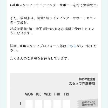
(
※
iLib
スタッフ：ライティング・サポートを行う大学院生
)
また、後期より、新館
1
階
カウン
ライティング・サポート
ターで受付、
相談は新館
1
階・地下
1
階のお好きな場所で受けられるよ
うになります。
詳細、
iLib
スタッフプロフィール等は
こちら
からご覧くだ
さい。
たくさんのご利用をお待ちしています。