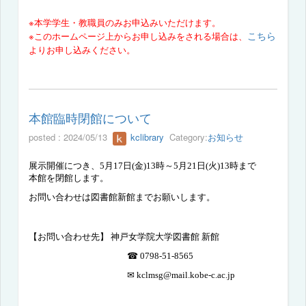
※本学学生・教職員のみお申込みいただけます。
こちら
※このホームページ上からお申し込みをされる場合は、
よりお申し込みください。
本館臨時閉館について
posted : 2024/05/13
kclibrary
Category:
お知らせ
展示開催につき、
5
月
17
日
(
金
)13
時～
5
月
21
日
(
火
)13
時まで
本館を閉館します。
お問い合わせは図書館新館までお願いします。
【お問い合わせ先】 神戸女学院大学図書館 新館
☎ 0798-51-8565
✉ kclmsg@mail.kobe-c.ac.jp