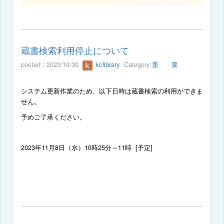
蔵書検索利用停止について
posted : 2023/10/30
kclibrary
Category:
重 要
システム更新作業のため、以下日時は蔵書検索の利用ができま
せん。
予めご了承ください。
2023
年
11
月
8
日（水）
10
時
25
分～
11
時
[
予定
]