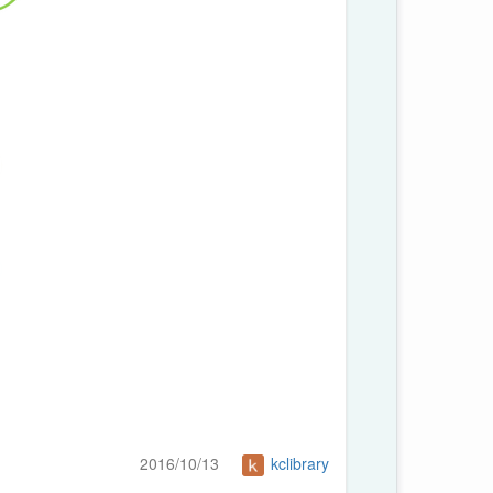
2016/10/13
kclibrary