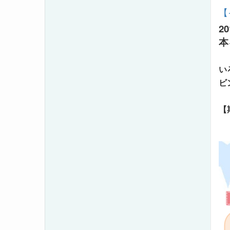
【
2
本
い
ビ
【