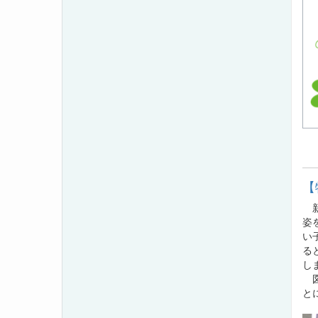
【
新
姿
い
る
し
図
と