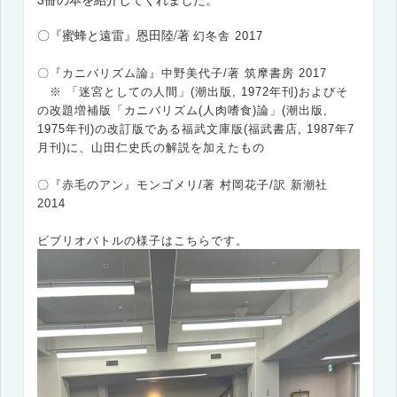
〇『蜜蜂と遠雷』恩田陸/著
幻冬舎 2017
〇『カニバリズム論』中野美代子/著 筑摩書房 2017
※ 「迷宮としての人間」(潮出版, 1972年刊)およびそ
の改題増補版「カニバリズム(人肉嗜食)論」(潮出版,
1975年刊)の改訂版である福武文庫版(福武書店, 1987年7
月刊)に、山田仁史氏の解説を加えたもの
〇『赤毛のアン』モンゴメリ/著 村岡花子/訳 新潮社
2014
ビブリオバトルの様子はこちらです。